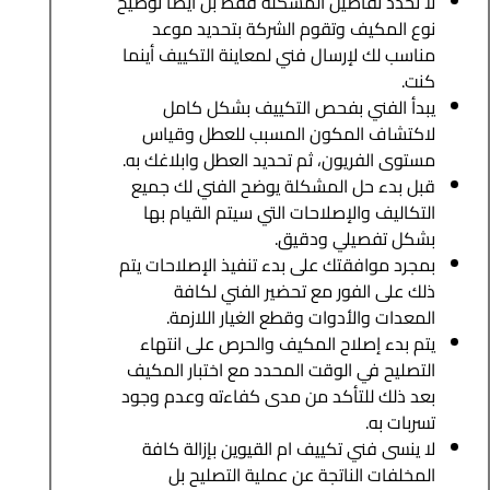
لا تحدد تفاصيل المشكلة فقط بل أيضاً توضيح
نوع المكيف وتقوم الشركة بتحديد موعد
مناسب لك لإرسال فني لمعاينة التكييف أينما
كنت.
يبدأ الفني بفحص التكييف بشكل كامل
لاكتشاف المكون المسبب للعطل وقياس
مستوى الفريون، ثم تحديد العطل وابلاغك به.
قبل بدء حل المشكلة يوضح الفني لك جميع
التكاليف والإصلاحات التي سيتم القيام بها
بشكل تفصيلي ودقيق.
بمجرد موافقتك على بدء تنفيذ الإصلاحات يتم
ذلك على الفور مع تحضير الفني لكافة
المعدات والأدوات وقطع الغيار اللازمة.
يتم بدء إصلاح المكيف والحرص على انتهاء
التصليح في الوقت المحدد مع اختبار المكيف
بعد ذلك للتأكد من مدى كفاءته وعدم وجود
تسربات به.
لا ينسى فني تكييف ام القيوين بإزالة كافة
المخلفات الناتجة عن عملية التصليح بل