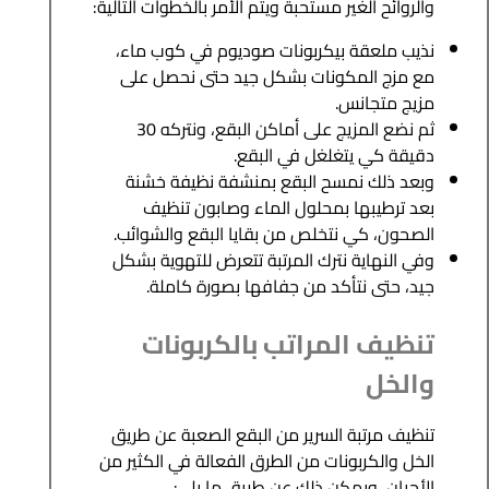
والروائح الغير مستحبة ويتم الأمر بالخطوات التالية:
نذيب ملعقة بيكربونات صوديوم في كوب ماء،
مع مزج المكونات بشكل جيد حتى نحصل على
مزيج متجانس.
ثم نضع المزيج على أماكن البقع، ونتركه 30
دقيقة كي يتغلغل في البقع.
وبعد ذلك نمسح البقع بمنشفة نظيفة خشنة
بعد ترطيبها بمحلول الماء وصابون تنظيف
الصحون، كي نتخلص من بقايا البقع والشوائب.
وفي النهاية نترك المرتبة تتعرض للتهوية بشكل
جيد، حتى نتأكد من جفافها بصورة كاملة.
تنظيف المراتب بالكربونات
والخل
تنظيف مرتبة السرير من البقع الصعبة عن طريق
الخل والكربونات من الطرق الفعالة في الكثير من
الأحيان، ويمكن ذلك عن طريق ما يلي: