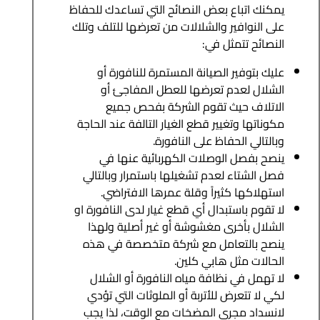
يمكنك اتباع بعض النصائح التي تساعدك للحفاظ
على النوافير والشلالات من تعرضها للتلف وتلك
النصائح تتمثل في:
عليك بتوفير الصيانة المستمرة للنافورة أو
الشلال لعدم تعرضها للعطل المفاجئ أو
الاتلاف حيث تقوم الشركة بفحص جميع
مكوناتها وتغيير قطع الغيار التالفة عند الحاجة
وبالتالي الحفاظ على النافورة.
ينصح بفصل الوصلات الكهربائية عنها في
فصل الشتاء لعدم تشغيلها باستمرار وبالتالي
استهلاكها كثيراً وقلة عمرها الافتراضي.
لا تقوم باستبدال أي قطع غيار لدى النافورة او
الشلال بأخرى مغشوشة أو غير أصلية ولهذا
ينصح بالتعامل مع شركة متخصصة في هذه
الحالات مثل هابي كلين.
لا تهمل في نظافة مياه النافورة أو الشلال
لكي لا تتعرض للأتربة أو الملوثات التي تؤدي
لانسداد مجرى المضخات مع الوقت، لذا يجب