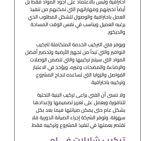
احترافية وليس بالاعتماد على أجود المواد فقط بل
أيضاً لخبرتهم ومهاراتهم التي تمكنهم من تنفيذ
العمل باحترافية والوصول للشكل المطلوب الذي
يرغبه العميل ويناسب في نفس الوقت المساحة
والديكور.
ويوفر فني التركيب الخدمة المتكاملة لتركيب
النوافير والتي تبدأ من تجهيز الأرضية وتحضير أفضل
المواد التي سيتم تركيبها والتي تتضمن الوصلات
والإضاءة والمضخات وغيره، ويؤخذ في الاعتبار
الفواصل والزوايا التي تساعده لنجاح المشروع
وتركيبه باحترافية.
ولا ننسى أن الفني يراعى تركيب البنية التحتية
للنافورة ويعمل على تعزيز تصميمها وإعدادها
بشكل عام حتى يمكن صيانتها فيما بعد بكل
سهولة، وتوفر الشركة إجراء الصيانة الدورية فلا
تقتصر بعملها في تنفيذ المشروع وتركيبه فقط.
تركيب شلالات في ام