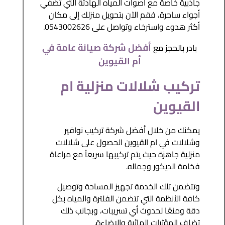
جاذبية خاصة مع أصوات المياه الهادئة التي تضفي
أجواء ساحرة، فقم الآن بتحويل منزلك إلى مكان
أكثر هدوء واسترخاء وتواصل على 0543002626.
أفضل شركة صيانة عامة في
بادر بالحجز مع
أم القيوين
تركيب شلالات منزلية ام
القيوين
يمكنك من خلال أفضل شركة تركيب نوافير
وشلالات في ام القيوين الحصول على شلالات
منزلية جاهزة حيث يتم تركيبها سريعاً مع مراعاة
فخامة الديكور وجماله.
وتتضمن تلك الخدمة تجهيز المساحة وتوصيل
كافة الأنظمة التي تتضمن الفلترة والمياه بكل
دقة ومنعًا لحدوث أي تسريبات، وبجانب ذلك
تضاف المؤثرات المائية والإضاءة.