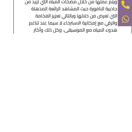
ويتم عملها من خلال مضخات المياه التي تزيد من
جاذبية النافورة حيث المشاهد الرائعة المذهلة
التي تعرض من خلالها وبالتالي تعزيز الفخامة
والرقي مع إمكانية الاسترخاء لا سيما عند تناغم
هدوء المياه مع الموسيقى، وكل ذلك وأكثر
يتوفر مع شركة تركيب نوافير وشلالات في ام
القيوين .
تركيب نوافير في عجمان
قم بالحجز مع
اسعار تركيب نوافير ام
القيوين