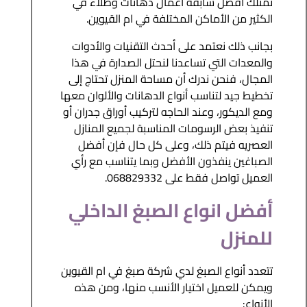
نمتلك أفضل سابقة أعمال دهانات وطلاء في
الكثير من الأماكن المختلفة في ام القيوين.
بجانب ذلك نعتمد على أحدث التقنيات والأدوات
والمعدات التي تساعدنا لنحتل الصدارة في هذا
المجال، فنحن ندرك أن مساحة المنزل تحتاج إلى
تخطيط جيد لتناسب أنواع الدهانات والألوان معها
ومع الديكور، وعند الحاجه لتركيب أوراق جدران أو
تنفيذ بعض الرسومات المناسبة لجميع المنازل
العصريه فيتم ذلك، وعلى كل حال فإن أفضل
الصباغين ينفذون الأفضل وبما يتناسب مع رأي
العميل تواصل فقط على 068829332.
أفضل انواع الصبغ الداخلي
للمنزل
تتعدد أنواع الصبغ لدي شركة صبغ في ام القيوين
ويمكن للعميل اختيار الأنسب منها، ومن هذه
الأنواع: