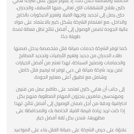
الكاملة والشاملة خلال ذلك، إذ يقوم فريق عمل شركة هابي
كلين بعْلاج التشققات التي تعاني منها الأسقف والجدران،
حتى يصل إلى تجديد واجهة الفيلا وتعزيز الديكورات بالخارج
والداخل، مع اهتمام الشركة بشكل كبير بالاعتماد على مواد
عالية الجودة تضمن الوصول إلى أفضل نتائج تظل فعالة لمدة
طويلة جدًا.
كما توفر الشركة خدمات صيانة فلل متخصصة يدخل ضمنها
طلاء الجدران من جديد وتغيير الأرضيات وتجديد المطابخ
والحمامات وتصليح السباكة، لهذا تعتبر من أفضل الخيارات
لمن يريد شركة صيانة في دبي توفر له ترميم فلل كامل
وشامل مع تطبيق أعلى معايير الجودة.
إلى جانب أن هابي كلين تعتمد على طاقم عمل من فنيين
ومهندسين ماهرين ينجزون المهام المطلوبة منهم بكل
احترافية ودقة من أجل ضمان الوصول إلى أفضل نتائج، لهذا
إذا كنت تريد زيادة قيمة الفيلا الخاصة بك والمحافظة على
مظهرها، فنحن بكل ثقة أفضل خيار.
علاوًة على حرص الشركة على صيانة الفلل بناء على المواعيد