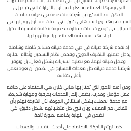
أهمية شركة صيانة مسابح في دبي تنصب على الخدمات والمميزات
التي توفرها للعملاء وتجعلها من أول الخيارات التي تتبادر إلى
الذهن عند التفكير في شركة متخصصة في صيانة حمامات
السباحة، وهنا يبرز اسم هابي كلين التي عملت منذ أول يوم لها في
المجال على توفير خدمات ممتازة مضمونة بتكلفة تنافسية لا مثيل
لها، وهذا سبب ثقة العملاء بها وولائهم لها.
إذ تقدم شركة صيانة في دبي خدمة صيانة مسابح كاملة وشاملة
يدخل ضمنها التنظيف الدوري وفحص نظام التسخين ونْظام الفلترة
وعمل صيانة لهما، مع تصليح التسربات بشكل فعال، بل وتوفر
شركتنا خدمة صيانة كل معدات المسابح كي تضمن أن تعود تعمل
بأعلى كفاءة.
ومن أهم الأمور التي تمتاز بها هابي كلين هي الاعتماد على طاقم
عمل مؤهل ومدرب، يضمن إنجاز الخدمات بحرفية ومهارة شديدة،
مع خدمة العملاء بشكل استثنائي الجودة، لأن الشركة تهتم بأن
تتفاعل مع العملاء وبأن تلبي كل متطلباتهم بشكل دقيق، كي
تضمن في النهاية رضاهم بصورة تامة.
كما تهتم الشركة بالاعتماد على أحدث التقنيات والمعدات