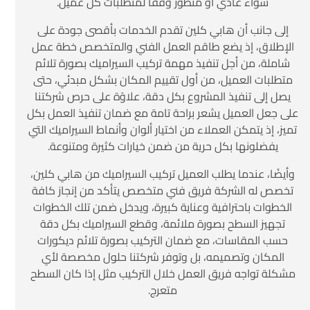
سواء عادي أو متطور وفقًا لمتطلبات كل عميل.
إلى جانب أن هابي كلين تقدم الخدمات بأقصى جودة على
الإطلاق، إذ يضع طاقم العمل الفني والمتخصص خطة عمل
شاملة، من أجل تنفيذ مهمة تركيب السيراميك بصورة تلائم
متطلبات العميل، من أول تقييم المكان بشكل مبدئي، حتى
يصل إلى تنفيذ المشروع بكل دقة، علاوًة على حرص شركتنا
على جعل العميل يشعر براحة تامة مع ضمان تنفيذ العمل بكل
تميز، إذ يتمكن العملاء من اختيار ألوان وأنماط السيراميك التي
يفضلونها بكل حرية من ضمن خيارات كثيرة ومتنوعة.
وأيضًا، عندما يطلب العميل تركيب السيراميك من هابي كلين،
تخصص له الشركة فريق فني متخصص يتأكد من إنجاز كافة
الخطوات باحترافية وعناية كبيرة، ويدخل ضمن تلك الخطوات
تجهيز السطح بصورة ملائمة، وقطع السيراميك بكل دقة
حسب المقاسات، مع ضمان التركيب بصورة تلائم ديكورات
المكان وتصميمه، بل وتوفر شركتنا حلول مخصصة لأي
مشكلة تواجه فريق العمل خلال التركيب مثل إذا كان السطح
متعرج.