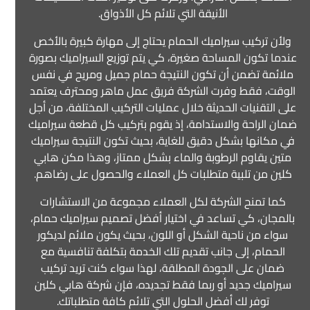
الأنيقة التي تلائم كل الأذواق.
ولأن تركيب سيراميك الحمام يحتاج إلى مهارة كبيرة بالأخص
عندما تكون المساحة صغيرة، كي يتم توزيع السيراميك بصورة
ملائمة تضمن أن تكون النتيجة حمام جميل ومريح في نفس
الوقت، فقط وفرت الشركة فريق عمل ماهر ومحترف يعتمد
على التقنيات الحديثة خلال عمليات التركيب المختلفة، من أجل
ضمان الراحة والاستدامة، إذ يقوم بتركيب كل قطعة سيراميك
في مكانها بشكل دقيق للغاية، بحيث تكون النتيجة سيراميك
متين يقاوم الرطوبة والماء بشكل ممتاز، وهذا مكن هابي
كلين من تلبية متطلبات كل العملاء والحصول على رضاهم.
كما تمنح الشركة لكل العملاء مجموعة من الاستشارات
بالمجان، كي تساعد في اختيار أفضل تصميم سيراميك حمام،
سواء من ناحية الشكل أو اللون، بحيث يكون ملائم لديكور
الحمام، إلى جانب تقديم تلك الخدمة بتكلفة تنافسية مع
ضمان على الجودة المطلقة، لهذا سواء كنت تريد تركيب
سيراميك جديد أو ربما فقط تجديده، فإن شركة هابي كلين
توفر لك أفضل الحلول التي تلائم كافة متطلباتك.