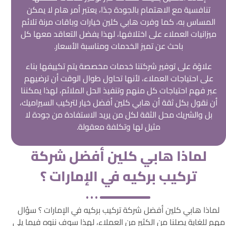
تنافسية مع الاهتمام بالجودة جدًا، يعتبر أمر هام لا يمكن
المساس به، كما وفرت هابي كلين خيارات وباقات مرنة تلائم
ميزانيات العملاء على اختلافها، لهذا يفضل التعاقد معها كل
باحث عن تميز الخدمات ومناسبة الأسعار.
علاوًة على توفير شركتنا خدمات مخصصة يتم تكييفها بناء
على احتياجات العملاء، لأنها تحاول طوال الوقت أن ترضيهم
عبر فهم احتياجات كل منهم وتنفيذ الحل الملائم، لهذا يمكننا
أن نقول بكل ثقة أن هابي كلين أفضل خيار لتركيب السيراميك،
بل والشريك محل الثقة لكل من يريد الاستفادة من جودة لا
مثيل لها وتكلفة معقولة.
لماذا هابي كلين أفضل شركة
تركيب بركيه في الإمارات ؟
لماذا هابي كلين أفضل شركة تركيب بركيه في الإمارات ؟ سؤال
مهم للغاية يصلنا من الكثير من العملاء، لهذا سوف ننوه فيما يلي