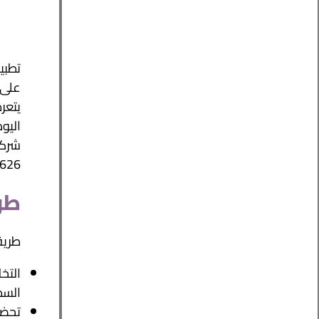
تطبي
على 
يتعر
اليو
626.
طر
طريق
التخ
السط
تحضي