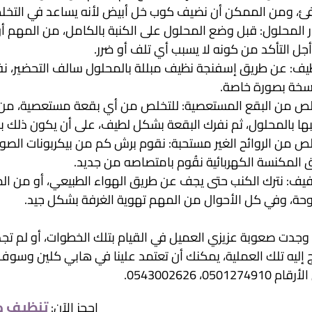
فئ، ومن الممكن أن نضيف كوب خل أبيض لأنه يساعد في التخل
ار المحلول: قبل وضع المحلول على الكنبة بالكامل، من المهم أ
جل التأكد من كونه لا يسبب أي تلف أو ضرر.
ظيف: عن طريق إسفنجة نظيف مبللة بالمحلول سالف التحضير، نفر
سخة بصورة خاصة.
لص من البقع المستعصية: للتخلص من أي بقعة مستعصية، من 
بها بالمحلول، ثم نفرك البقعة بشكل لطيف، على أن يكون ذلك بحر
لص من الروائح الغير مستحبة: نقوم برش كم من بيكربونات الصو
 المكنسة الكهربائية نقُوم بامتصاصه من جديد.
فيف: نترك الكنب حتى يجف عن طريق الهواء الطبيعي، أو من 
وحة، وفي كل الأحوال من المهم تهوية الغرفة بشكل جيد.
 وجدت صعوبة عزيزي العميل في القيام بتلك الخطوات، أو لم تجد 
ج إليه تلك العملية، يمكنك أن تعتمد علينا في هابي كلين وسوف
0501274910، 0543002626.
تنظيف ك
احجز الآن: