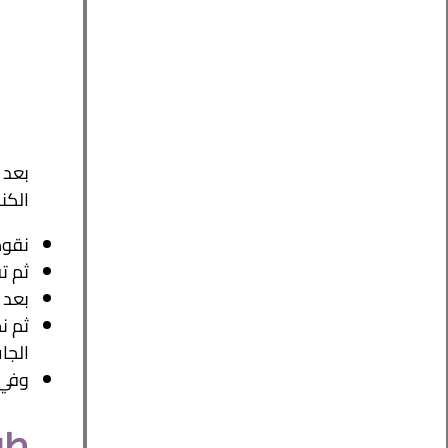
بعد 
الكن
نقوم
ثم ت
بعد 
ثم ن
الجا
وفي 
طري