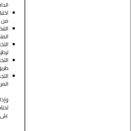
الدا
اختب
من أ
التن
المت
التخ
ترطي
التخ
طريق
التج
المر
وإذا
تحتا
على الأرقام 