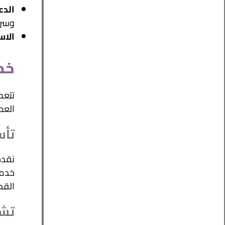
الدع
وسرع
الاس
خد
العم
تأس
نقدم
القد
تشط