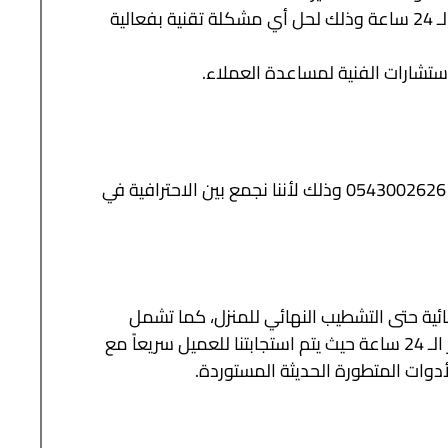
: نوفر نحن وهابي كلين خدمة الدعم الفني على مدار الـ 24 ساعة وذلك لحل أي مشكلة تقنية بفعالية
ستشارات الفنية لمساعدة العملاء.
تتعدد خدمات كهربائي المنازل بالشارقة من خلال شركة هابي كلين 0543002626 وذلك لأننا نجمع بين الاحترافية في
ئية حتى التشطيب النهائي للمنزل، كما تشمل
خدماتنا تركيب الكشافات واللمبات وغيره، وكل ذلك متوفر على مدار الـ 24 ساعة حيث يتم استجابتنا للعميل سريعاً مع
أدوات المتطورة الحديثة المستوردة.