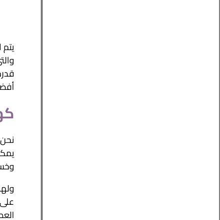
يتم 
والت
قدرة
أفضل ا
كهر
يمكن
وخسائ
ولهذ
على 
العم