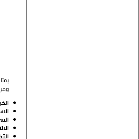
يمتا
ومن 
الخب
الاس
السر
الال
التك